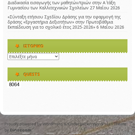
Διαδικασία εισαγωγής των μαθητών/τριών στην Α΄ τάξη
Γυμνασίου των Καλλιτεχνικών Σχολείων
27 Μαΐου 2026
«Σύνταξη ετήσιου Σχεδίου Δράσης για την εφαρμογή της
δράσης «Εργαστήρια Δεξιοτήτων» στην Πρωτοβάθμια
Εκπαίδευση για το σχολικό έτος 2025-2026»
6 Μαΐου 2026
ΙΣΤΟΡΙΚΌ
Ιστορικό
QUESTS
Proudly powered by WordPress
&
Kindergarten WordPress Theme
by
Dinozoom
.