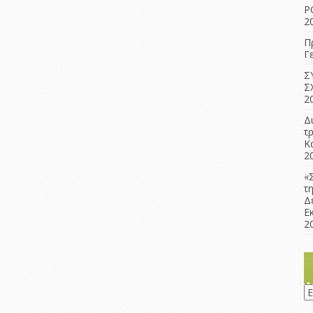
Ρ
2
Π
Γ
Σ
Σ
2
Δ
τ
Κ
2
«
τ
Δ
Ε
2
Ισ