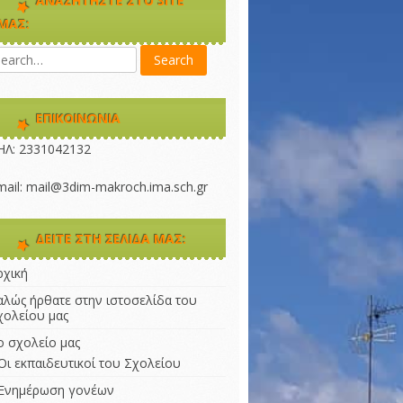
ΑΝΑΖΗΤΉΣΤΕ ΣΤΟ SITE
ΜΑΣ:
ΕΠΙΚΟΙΝΩΝΊΑ
ΗΛ: 2331042132 
mail: mail@3dim-makroch.ima.sch.gr
ΔΕΊΤΕ ΣΤΗ ΣΕΛΊΔΑ ΜΑΣ:
ρχική
αλώς ήρθατε στην ιστοσελίδα του
χολείου μας
ο σχολείο μας
Οι εκπαιδευτικοί του Σχολείου
Ενημέρωση γονέων