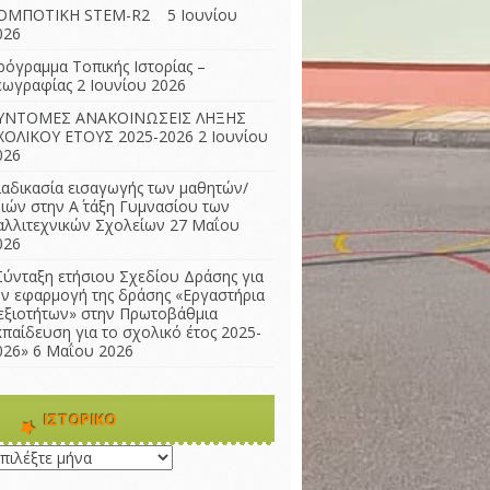
ΟΜΠΟΤΙΚΗ STEM-R2
5 Ιουνίου
026
ρόγραμμα Τοπικής Ιστορίας –
εωγραφίας
2 Ιουνίου 2026
ΥΝΤΟΜΕΣ ΑΝΑΚΟΙΝΩΣΕΙΣ ΛΗΞΗΣ
ΧΟΛΙΚΟΥ ΕΤΟΥΣ 2025-2026
2 Ιουνίου
026
ιαδικασία εισαγωγής των μαθητών/
ριών στην Α΄ τάξη Γυμνασίου των
αλλιτεχνικών Σχολείων
27 Μαΐου
026
Σύνταξη ετήσιου Σχεδίου Δράσης για
ην εφαρμογή της δράσης «Εργαστήρια
εξιοτήτων» στην Πρωτοβάθμια
κπαίδευση για το σχολικό έτος 2025-
026»
6 Μαΐου 2026
ΙΣΤΟΡΙΚΌ
τορικό