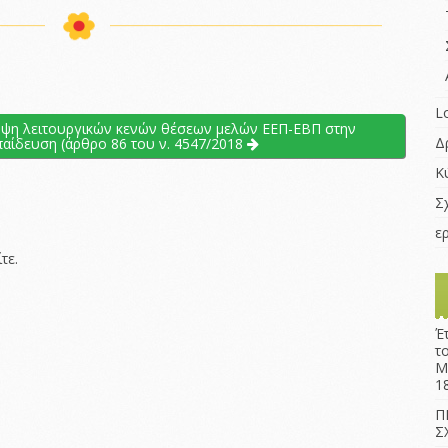
L
άλυψη λειτουργικών κενών θέσεων μελών ΕΕΠ-ΕΒΠ στην
Δ
αίδευση (άρθρο 86 του ν. 4547/2018
Κ
Σ
ε
τε
.
Έ
τ
Μ
1
Π
Σ