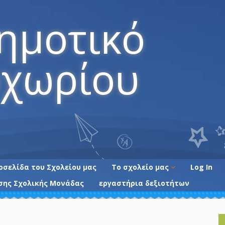
ημοτικό
χωρίου
οσελίδα του Σχολείου μας
Το σχολείο μας
Log In
σης Σχολικής Μονάδας
εργαστήρια δεξιοτήτων
Οι εκπαιδευτικοί
του Σχολείου
Ενημέρωση γονέων
Τα όρια της