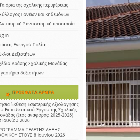
Τα όρια της σχολικής περιφέρειας
Σύλλογος Γονέων και Κηδεμόνων
Αντιπυρική ? αντισεισμική προστασία
og In
ράσεις Ενεργού Πολίτη
ύκλοι Δεξιοτήτων
χέδιο Δράσης Σχολικής Μονάδας
ργαστήρια δεξιοτήτων
ΠΡΌΣΦΑΤΑ ΆΡΘΡΑ
τησια Έκθεση Εσωτερικής Αξιολόγησης
ου Εκπαιδευτικού Έργου της Σχολικής
ονάδας (έτος αναφοράς: 2025-2026)
8 Ιουνίου 2026
ΡΟΓΡΑΜΜΑ ΤΕΛΕΤΗΣ ΛΗΞΗΣ
ΧΟΛΙΚΟΥ ΕΤΟΥΣ
8 Ιουνίου 2026