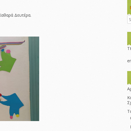
σχολικής
περιφέρειας
 Καθαρά Δευτέρα.
Σύλλογος Γονέων
και Κηδεμόνων
Αντιπυρική ?
αντισεισμική
προστασία
Τ
e
Α
Κ
Σ
Τ