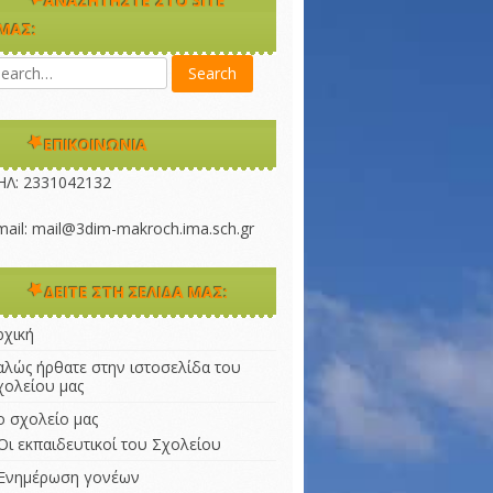
ΑΝΑΖΗΤΉΣΤΕ ΣΤΟ SITE
ΜΑΣ:
ΕΠΙΚΟΙΝΩΝΊΑ
ΗΛ: 2331042132 
mail: mail@3dim-makroch.ima.sch.gr
ΔΕΊΤΕ ΣΤΗ ΣΕΛΊΔΑ ΜΑΣ:
ρχική
αλώς ήρθατε στην ιστοσελίδα του
χολείου μας
ο σχολείο μας
Οι εκπαιδευτικοί του Σχολείου
Ενημέρωση γονέων