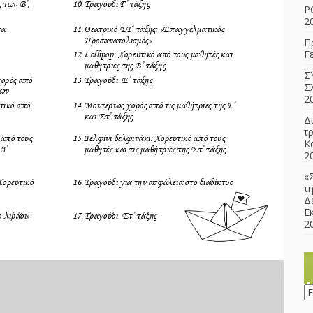
Ρ
2
Π
Γ
Σ
Σ
2
Δ
τ
Κ
2
«
τ
Δ
Ε
2
Ισ