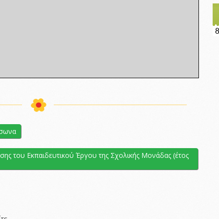
ύσωνα
σης του Εκπαιδευτικού Έργου της Σχολικής Μονάδας (έτος
τε
.