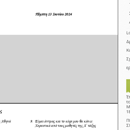
L
Δ
Κ
Σ
ε
Έ
τ
Μ
1
Π
Σ