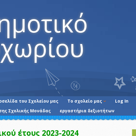
ημοτικό
χωρίου
οσελίδα του Σχολείου μας
Το σχολείο μας
Log In
σης Σχολικής Μονάδας
εργαστήρια δεξιοτήτων
Οι εκπαιδευτικοί
του Σχολείου
Ενημέρωση γονέων
κού έτους 2023-2024
Τα όρια της