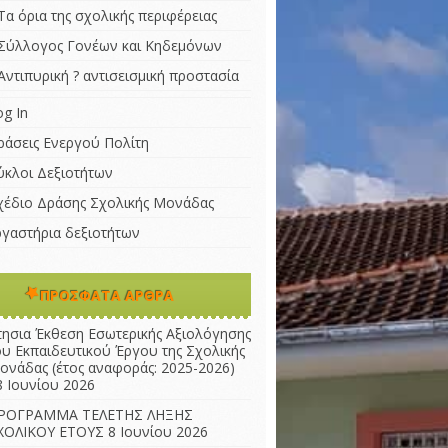
Τα όρια της σχολικής περιφέρειας
Σύλλογος Γονέων και Κηδεμόνων
Αντιπυρική ? αντισεισμική προστασία
og In
ράσεις Ενεργού Πολίτη
ύκλοι Δεξιοτήτων
χέδιο Δράσης Σχολικής Μονάδας
ργαστήρια δεξιοτήτων
ΠΡΌΣΦΑΤΑ ΆΡΘΡΑ
τησια Έκθεση Εσωτερικής Αξιολόγησης
ου Εκπαιδευτικού Έργου της Σχολικής
ονάδας (έτος αναφοράς: 2025-2026)
8 Ιουνίου 2026
ΡΟΓΡΑΜΜΑ ΤΕΛΕΤΗΣ ΛΗΞΗΣ
ΧΟΛΙΚΟΥ ΕΤΟΥΣ
8 Ιουνίου 2026