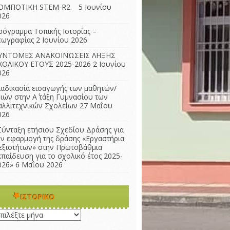
ΟΜΠΟΤΙΚΗ STEM-R2
5 Ιουνίου
026
ρόγραμμα Τοπικής Ιστορίας –
εωγραφίας
2 Ιουνίου 2026
ΥΝΤΟΜΕΣ ΑΝΑΚΟΙΝΩΣΕΙΣ ΛΗΞΗΣ
ΧΟΛΙΚΟΥ ΕΤΟΥΣ 2025-2026
2 Ιουνίου
026
ιαδικασία εισαγωγής των μαθητών/
ριών στην Α΄ τάξη Γυμνασίου των
αλλιτεχνικών Σχολείων
27 Μαΐου
026
Σύνταξη ετήσιου Σχεδίου Δράσης για
ην εφαρμογή της δράσης «Εργαστήρια
εξιοτήτων» στην Πρωτοβάθμια
κπαίδευση για το σχολικό έτος 2025-
026»
6 Μαΐου 2026
ΙΣΤΟΡΙΚΌ
τορικό