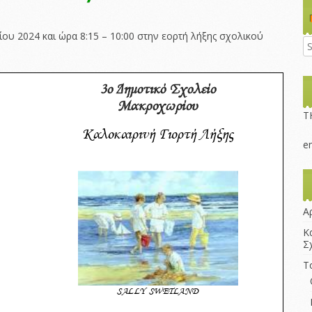
σχολικής
περιφέρειας
ου 2024 και ώρα 8:15 – 10:00 στην εορτή λήξης σχολικού
Σύλλογος Γονέων
και Κηδεμόνων
Αντιπυρική ?
αντισεισμική
προστασία
Τ
e
Α
Κ
Σ
Τ