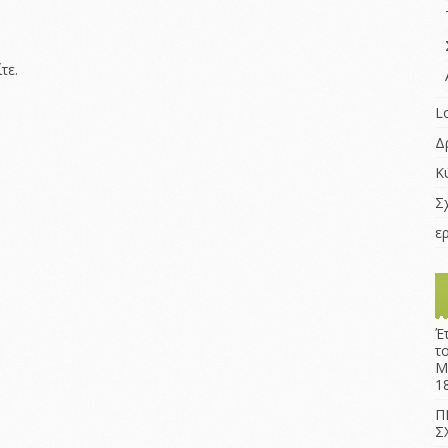
τε
.
L
Δ
Κ
Σ
ε
Έ
τ
Μ
1
Π
Σ