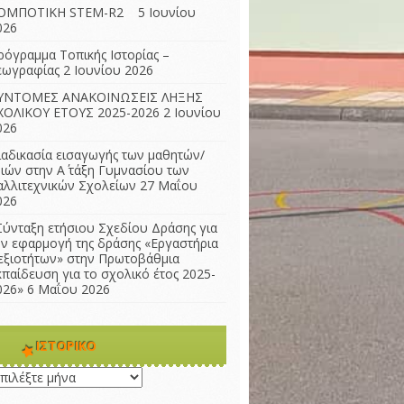
ΟΜΠΟΤΙΚΗ STEM-R2
5 Ιουνίου
026
ρόγραμμα Τοπικής Ιστορίας –
εωγραφίας
2 Ιουνίου 2026
ΥΝΤΟΜΕΣ ΑΝΑΚΟΙΝΩΣΕΙΣ ΛΗΞΗΣ
ΧΟΛΙΚΟΥ ΕΤΟΥΣ 2025-2026
2 Ιουνίου
026
ιαδικασία εισαγωγής των μαθητών/
ριών στην Α΄ τάξη Γυμνασίου των
αλλιτεχνικών Σχολείων
27 Μαΐου
026
Σύνταξη ετήσιου Σχεδίου Δράσης για
ην εφαρμογή της δράσης «Εργαστήρια
εξιοτήτων» στην Πρωτοβάθμια
κπαίδευση για το σχολικό έτος 2025-
026»
6 Μαΐου 2026
ΙΣΤΟΡΙΚΌ
τορικό