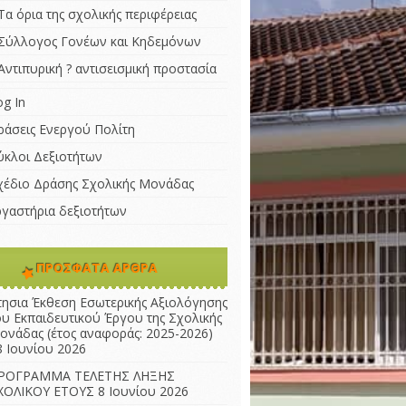
Τα όρια της σχολικής περιφέρειας
Σύλλογος Γονέων και Κηδεμόνων
Αντιπυρική ? αντισεισμική προστασία
og In
ράσεις Ενεργού Πολίτη
ύκλοι Δεξιοτήτων
χέδιο Δράσης Σχολικής Μονάδας
ργαστήρια δεξιοτήτων
ΠΡΌΣΦΑΤΑ ΆΡΘΡΑ
τησια Έκθεση Εσωτερικής Αξιολόγησης
ου Εκπαιδευτικού Έργου της Σχολικής
ονάδας (έτος αναφοράς: 2025-2026)
8 Ιουνίου 2026
ΡΟΓΡΑΜΜΑ ΤΕΛΕΤΗΣ ΛΗΞΗΣ
ΧΟΛΙΚΟΥ ΕΤΟΥΣ
8 Ιουνίου 2026